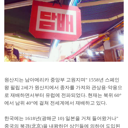
원산지는 남아메리카 중앙부 고원지며
" 1558
년 스페인
왕 필립
2
세가 원산지에서 종자를 가져와 관상용
·
약용으
로 재배하면서부터 유럽에 전파되었다
.
현재는 북위
60°
에서 남위
40°
에 걸쳐 전세계에서 재배하고 있다
.
한국에는
1618
년
(
광해군
10)
일본을 거쳐 들어왔거나
"
중국의 북경
(
北京
)
을 내왕하던 상인들에 의하여 도입된