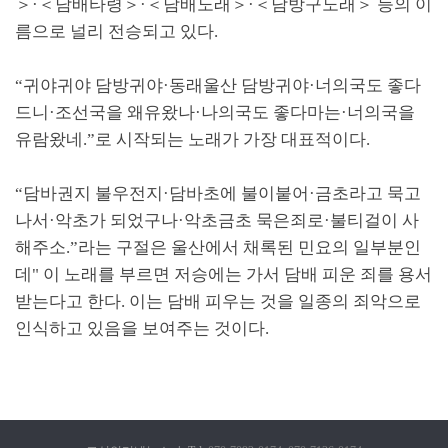
＞
·
＜
담배타령
＞
·
＜
담배노래
＞
·
＜
담방구노래
＞
등의 이
름으로 널리 전승되고 있다
.
“
귀야귀야 담방귀야
·
동래울산 담방귀야
·
너의국도 좋다
드니
·
조선국을 왜유왔나
·
나의국도 좋다마는
·
너의국을
유람왔네
.”
로 시작되는 노래가 가장 대표적이다
.
“
담바권지 불우전지
·
담바초에 불이붙어
·
금초라고 묵고
나서
·
악초가 되었구나
·
악초금초 묵은죄로
·
불티걸이 사
해주소
.”
라는 구절은 울산에서 채록된 민요의 일부분인
데
"
이 노래를 부르면 저승에는 가서 담배 피운 죄를 용서
받는다고 한다
.
이는 담배 피우는 것을 일종의 죄악으로
인식하고 있음을 보여주는 것이다
.