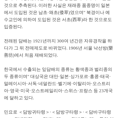
것으로 추측된다
.
이러한 사실은 재래종 품종명이 일본
에서 도입된 것은 남초
·
왜초
(
倭草
)
였으며
"
북경이나 예
수교인에 의하여 도입된 것은 서초
(
西草
)
라 한 것으로도
입증된다
.
전래된 담배는
1921
년까지
300
여 년간은 자유경작을 하
다가 그 뒤 전매제도로 바뀌었다
. 1906
년 서울 낙선방
(
樂
善坊
)
에서 처음 재배되었다
.
한국에서 수출되는 잎담배의 종류는 황색종과 벌리종의
두 종류이며
"
대상국은 대만
·
일본
·
싱가포르
·
홍콩
·
태국
·
말레이시아
·
서독
·
네덜란드
·
벨기에
·
이탈리아
·
오스트리
아
·
영국
·
미국
·
오스트레일리아
·
스위스
·
프랑스 등
23
개국
에 달하고 있다
.
민요로
＜
담방귀타령
＞
·
＜
담방구타령
＞
·
＜
담바구타령