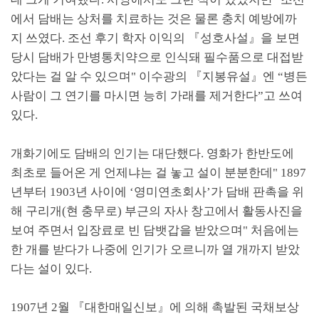
에서 담배는 상처를 치료하는 것은 물론 충치 예방에까
지 쓰였다
.
조선 후기 학자 이익의
『
성호사설
』
을 보면
당시 담배가 만병통치약으로 인식돼 필수품으로 대접받
았다는 걸 알 수 있으며
"
이수광의
『
지봉유설
』
엔
“
병든
사람이 그 연기를 마시면 능히 가래를 제거한다
”
고 쓰여
있다
.
개화기에도 담배의 인기는 대단했다
.
영화가 한반도에
최초로 들어온 게 언제냐는 걸 놓고 설이 분분한데
" 1897
년부터
1903
년 사이에
‘
영미연초회사
’
가 담배 판촉을 위
해 구리개
(
현 충무로
)
부근의 자사 창고에서 활동사진을
보여 주면서 입장료로 빈 담뱃갑을 받았으며
"
처음에는
한 개를 받다가 나중에 인기가 오르니까 열 개까지 받았
다는 설이 있다
.
1907
년
2
월
『
대한매일신보
』
에 의해 촉발된 국채보상