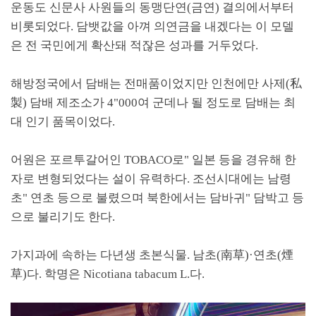
운동도 신문사 사원들의 동맹단연
(
금연
)
결의에서부터
비롯되었다
.
담뱃값을 아껴 의연금을 내겠다는 이 모델
은 전 국민에게 확산돼 적잖은 성과를 거두었다
.
해방정국에서 담배는 전매품이었지만 인천에만 사제
(
私
製
)
담배 제조소가
4"000
여 군데나 될 정도로 담배는 최
대 인기 품목이었다
.
어원은 포르투갈어인
TOBACO
로
"
일본 등을 경유해 한
자로 변형되었다는 설이 유력하다
.
조선시대에는 남령
초
"
연초 등으로 불렸으며 북한에서는 담바귀
"
담박고 등
으로 불리기도 한다
.
가지과에 속하는 다년생 초본식물
.
남초
(
南草
)·
연초
(
煙
草
)
다
.
학명은
Nicotiana tabacum L.
다
.