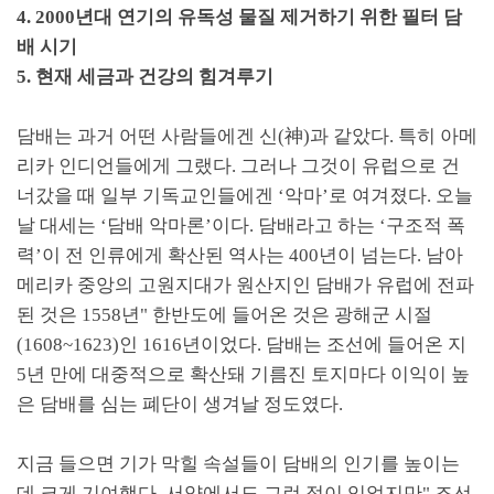
4. 2000
년대 연기의 유독성 물질 제거하기 위한 필터 담
배 시기
5.
현재 세금과 건강의 힘겨루기
담배는 과거 어떤 사람들에겐 신
(
神
)
과 같았다
.
특히 아메
리카 인디언들에게 그랬다
.
그러나 그것이 유럽으로 건
너갔을 때 일부 기독교인들에겐
‘
악마
’
로 여겨졌다
.
오늘
날 대세는
‘
담배 악마론
’
이다
.
담배라고 하는
‘
구조적 폭
력
’
이 전 인류에게 확산된 역사는
400
년이 넘는다
.
남아
메리카 중앙의 고원지대가 원산지인 담배가 유럽에 전파
된 것은
1558
년
"
한반도에 들어온 것은 광해군 시절
(1608~1623)
인
1616
년이었다
.
담배는 조선에 들어온 지
5
년 만에 대중적으로 확산돼 기름진 토지마다 이익이 높
은 담배를 심는 폐단이 생겨날 정도였다
.
지금 들으면 기가 막힐 속설들이 담배의 인기를 높이는
데 크게 기여했다
.
서양에서도 그런 적이 있었지만
"
조선