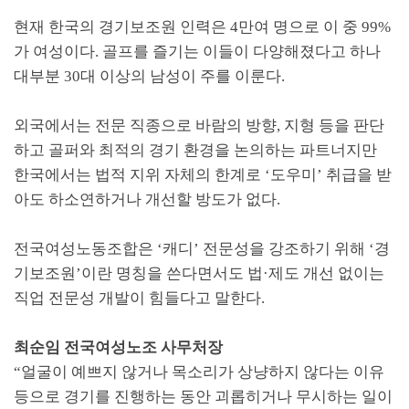
현재 한국의 경기보조원 인력은
4
만여 명으로 이 중
99%
가 여성이다
.
골프를 즐기는 이들이 다양해졌다고 하나
대부분
30
대 이상의 남성이 주를 이룬다
.
외국에서는 전문 직종으로 바람의 방향
,
지형 등을 판단
하고 골퍼와 최적의 경기 환경을 논의하는 파트너지만
한국에서는 법적 지위 자체의 한계로
‘
도우미
’
취급을 받
아도 하소연하거나 개선할 방도가 없다
.
전국여성노동조합은
‘
캐디
’
전문성을 강조하기 위해
‘
경
기보조원
’
이란 명칭을 쓴다면서도 법
·
제도 개선 없이는
직업 전문성 개발이 힘들다고 말한다
.
최순임 전국여성노조 사무처장
“
얼굴이 예쁘지 않거나 목소리가 상냥하지 않다는 이유
등으로 경기를 진행하는 동안 괴롭히거나 무시하는 일이