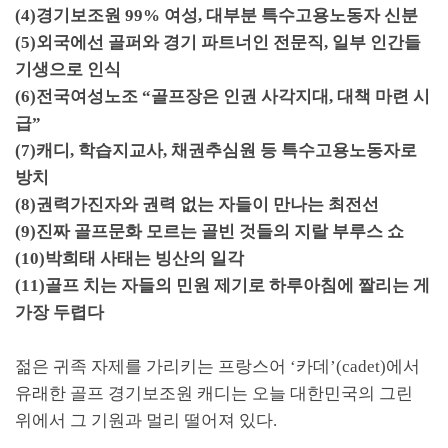
(4)
경기보조원
99%
여성
,
대부분 특수고용노동자 신분
(5)
외국에선 골퍼와 경기 파트너인 전문직
,
일부 인간들
기생으로 인식
(6)
전국여성노조
“
골프장은 인권 사각지대
,
대책 마련 시
급
”
(7)
캐디
,
학습지교사
,
채권추심원 등 특수고용노동자로
방치
(8)
권력가진자와 권력 없는 자들이 만나는 최전선
(9)
진짜 골프문화 모르는 골빈 것들의 지랄 부루스 쇼
(10)
박희태 사태는 빙산의 일각
(11)
골프 치는 자들의 민원 제기로 하루아침에 짤리는 게
가장 두렵다
젊은 귀족 자제를 가리키는 프랑스어
‘
카데
’(cadet)
에서
유래한 골프 경기보조원 캐디는 오늘 대한민국의 그린
위에서 그 기원과 멀리 떨어져 있다
.