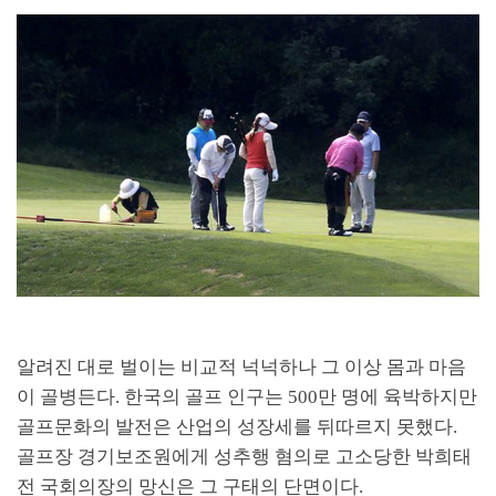
알려진 대로 벌이는 비교적 넉넉하나 그 이상 몸과 마음
이 골병든다
.
한국의 골프 인구는
500
만 명에 육박하지만
골프문화의 발전은 산업의 성장세를 뒤따르지 못했다
.
골프장 경기보조원에게 성추행 혐의로 고소당한 박희태
전 국회의장의 망신은 그 구태의 단면이다
.