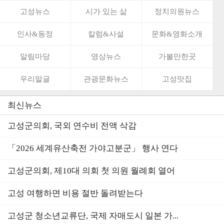
고성뉴스
시가 있는 삶
정치의원뉴스
인사&동정
칼럼&사설
문화&영화소개
알림마당
영상뉴스
가볼만한곳
우리말글
관광문화뉴스
고성맛집
최신뉴스
고성군의회, 국외 연수비 전액 삭감
「2026 세계유산축전 가야고분군」 행사 연다
고성군의회, 제10대 의회 첫 의원 월례회 열어
고성 여행하면 비용 절반 돌려받는다
고성군 청소년교류단, 국제 자매도시 일본 가...