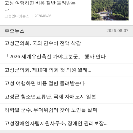
고성 여행하면 비용 절반 돌려받는
다
고성인터넷뉴스
|
2026-08-06
주요뉴스
2026-08-07
고성군의회, 국외 연수비 전액 삭감
「2026 세계유산축전 가야고분군」 행사 연다
고성군의회, 제10대 의회 첫 의원 월례...
고성 여행하면 비용 절반 돌려받는다
고성군 청소년교류단, 국제 자매도시 일본...
하학열 군수, 무더위쉼터 찾아 노인들 살펴
고성장애인자립지원사무소, 장애인 권리보장...