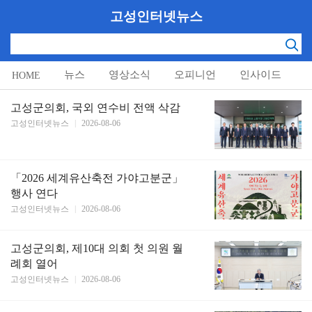
고성인터넷뉴스
뉴스
영상소식
오피니언
인사이드
HOME
알림마당
고성군의회, 국외 연수비 전액 삭감
고성인터넷뉴스
|
2026-08-06
「2026 세계유산축전 가야고분군」
행사 연다
고성인터넷뉴스
|
2026-08-06
고성군의회, 제10대 의회 첫 의원 월
례회 열어
고성인터넷뉴스
|
2026-08-06